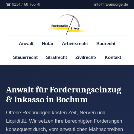
☎ 0234 / 68 766 -0
info@ra-ansorge.de
Anwalt
Notar
Arbeitsrecht
Baurecht
Steuerrecht
Strafrecht
Zivilrecht
Kontakt
▾
Ansorge & Ansorge · Bochum
Anwalt für Forderungseinzug
& Inkasso in Bochum
Offene Rechnungen kosten Zeit, Nerven und
Liquidität. Wir setzen Ihre berechtigten Forderungen
konsequent durch, vom anwaltlichen Mahnschreiben