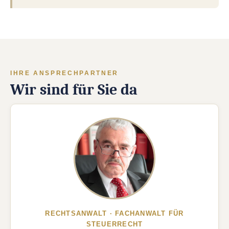
Maßnahmen aus.
womöglich bereits
verjährt
ist. Anschließend wehren
wir unberechtigte Forderungen ab und übernehmen die
Auseinandersetzung mit dem Gläubiger oder
Inkassodienstleister.
IHRE ANSPRECHPARTNER
Wir sind für Sie da
RECHTSANWALT · FACHANWALT FÜR
STEUERRECHT